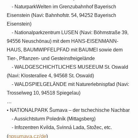
- NaturparkWelten im Grenzubahnhof Bayerisch
Eisenstein (Navi: Bahnhofstr. 54, 94252 Bayerisch
Eisenstein)
- Nationalparkzentrum LUSEN (Navi: Böhmstraße 39,
94556 Neuschönau) mit dem HANS-EISENMANN-
HAUS, BAUMWIPFELPFAD mit BAUMEI sowie dem
Tier-, Pflanzen- und Gesteinsfreigelände
- WALDGESCHICHTLICHES MUSEEUM St. Oswald
(Navi: Klosterallee 4, 94568 St. Oswald)
- WALDSPIELGELÄNDE mit Naturerlebnispfad (Navi:
Trosselweg 10, 94518 Spiegelau)
…
• NATIONALPARK Šumava – der tschechische Nachbar
- Aussichtsturm Poledník (Mittagsberg)
- Infozentren Kvilda, Svinná Lada, Stožec, etc.
npsumava.cz/de
(
)